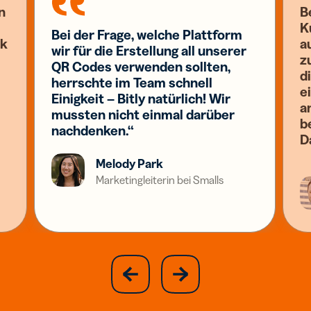
n
B
K
Bei der Frage, welche Plattform
nk
a
wir für die Erstellung all unserer
z
QR Codes verwenden sollten,
d
herrschte im Team schnell
e
Einigkeit – Bitly natürlich! Wir
a
mussten nicht einmal darüber
b
nachdenken.“
D
Melody Park
Marketingleiterin bei Smalls
slide
next
previous
slide