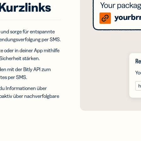
itere dein
Digital Link zu
Kurzlinks
werk mit
QR Codes für
uellen
Verpackungen
tenkarten
hinzufügen
n und sorge für entspannte
endungsverfolgung per SMS.
e oder in deiner App mithilfe
Sicherheit stärken.
en mit der Bitly API zum
tes per SMS.
du Informationen über
aktiv über nachverfolgbare