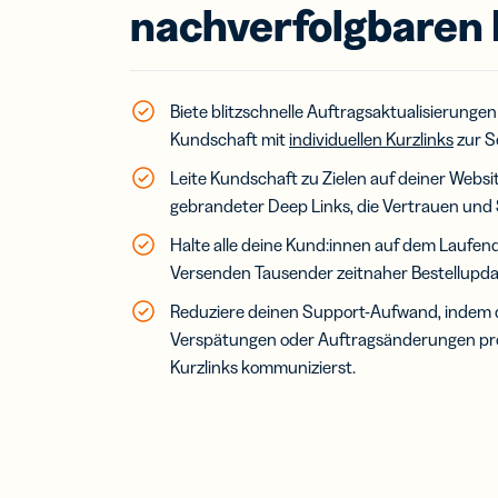
Erwe
nachverfolgbaren 
Netz
virt
Visi
Biete blitzschnelle Auftragsaktualisierunge
Kundschaft mit
individuellen Kurzlinks
zur S
Leite Kundschaft zu Zielen auf deiner Websit
gebrandeter Deep Links, die Vertrauen und 
Halte alle deine Kund:innen auf dem Laufend
Versenden Tausender zeitnaher Bestellupda
Reduziere deinen Support-Aufwand, indem 
Verspätungen oder Auftragsänderungen pro
Kurzlinks kommunizierst.