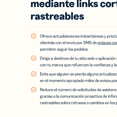
mediante links cor
rastreables
Tarj
visi
digi
Ampl
de c
Ofrece actualizaciones instantáneas y prioriz
con 
clientela con el envío por SMS de
enlaces co
de v
permiten seguir los pedidos.
virt
Dirige a destinos de tu sitio web o aplicaci
con tu marca que refuercen la confianza y la
Evita que alguien se pierda alguna actualiza
en el momento apropiado miles de avisos por 
Reduce el número de solicitudes de asistenc
gracias a la comunicación proactiva de info
rastreables sobre retrasos o cambios en los 