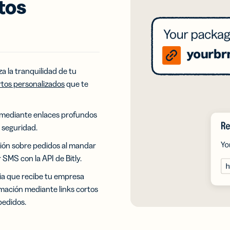
tos
UTM
etas de
Códigos de
ta
barras 2D
tales
Añade un GS1
ia tu red
Digital Link a
ontactos
a la tranquilidad de tu
los códigos QR
tarjetas
diseñados
rtos personalizados
que te
isita
para el
uales
empaquetado
de productos
ón mediante enlaces profundos
 seguridad.
ción sobre pedidos al mandar
SMS con la API de Bitly.
ia que recibe tu empresa
rmación mediante links cortos
pedidos.