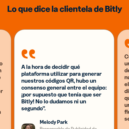
Lo que dice la clientela de Bitly
C
o
u
A la hora de decidir qué
n
d
plataforma utilizar para generar
e
n
nuestros códigos QR, hubo un
el
consenso general entre el equipo:
er
d
¡por supuesto que tenía que ser
q
Bitly! No lo dudamos ni un
u
segundo”.
n
f
s
Melody Park
Responsable de Publicidad de