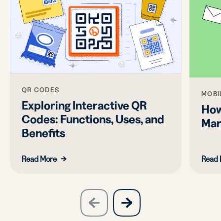
QR CODES
MOBI
Exploring Interactive QR
How
Codes: Functions, Uses, and
Mar
Benefits
Read More
Read 
slide
next
previous
slide