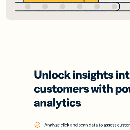
Prot
AI
முக
இணை
Unlock insights in
customers with po
analytics
Analyze click and scan data
to assess custo