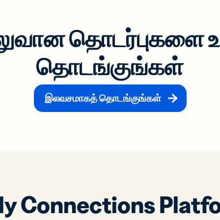
லுவான தொடர்புகளை உர
தொடங்குங்கள்
இலவசமாகத் தொடங்குங்கள்
tly Connections Platf