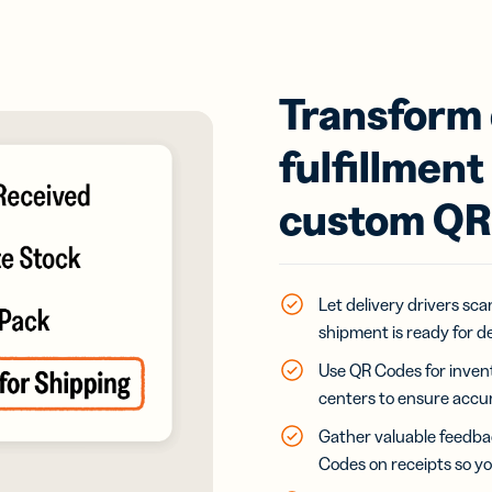
மெய்நிகர்
ுருக்கள்
வணிக
்
அட்டைகள்
ப்புகள்
மூலம் உங்கள்
ும் QR
தொடர்புகளை
ியீடுகளைக்
Transform 
வளர்த்துக்
காணிக்கவும்
கொள்ளுங்கள்.
fulfillmen
y Assist
Bitly LLM
ஒருங்கிணைப்புகள்
custom QR
ற்கை
இணைப்பு
்ணறிவு
நிர்வாகத்தை
்
உங்கள் AI
ப்பு
உதவியாளரிடம்
ும் QR
Let delivery drivers sc
கொண்டு
யீடு
shipment is ready for de
வாருங்கள்.
ாக்கம்
ம்
Use QR Codes for inven
்பாய்வு
centers to ensure accur
ly MCP
Gather valuable feedba
el
Codes on receipts so 
text