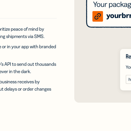
்புகள் மற்றும்
ளடக்கத்தைத்
ுத்து
காணிக்கவும்.
oritize peace of mind by
ண்டெட்
ing shipments via SMS.
ப்புகள்
ள் பிராண்டின்
e or in your app with branded
-ஐக் கொண்டு
ப்புகளைத்
ப்பயனாக்குங்கள்
’s API to send out thousands
ever in the dark.
பைல்
ப்புகள்
business receives by
S
t delays or order changes
்திகளுக்கான
கிய
ப்புகள்
M
டிஜிட்டல்
்கங்கள்
வணிக
அட்டைகள்
M