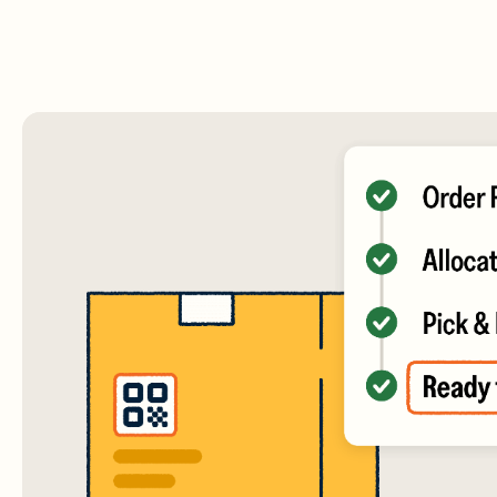
அளவ
மூலம
இணை
மற்ற
குற
கண்
Bitl
செய
நுண
மூலம
இணை
மற்ற
குறி
உருவ
மற்று
பகுப
Bit
Mod
Con