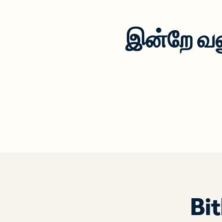
இன்றே வ
Bi