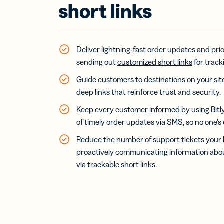
short links
இணைப
உள்
தொக
கண்
Deliver lightning-fast order updates and pri
பிரா
sending out
customized short links
for track
இணை
உங்க
Guide customers to destinations on your sit
URL
deep links that reinforce trust and security.
இணை
தனி
Keep every customer informed by using Bitly
of timely order updates via SMS, so no one’s 
மொ
இணை
Reduce the number of support tickets your 
SM
proactively communicating information abou
செய
via trackable short links.
குறு
இணை
UT
இயக
UT