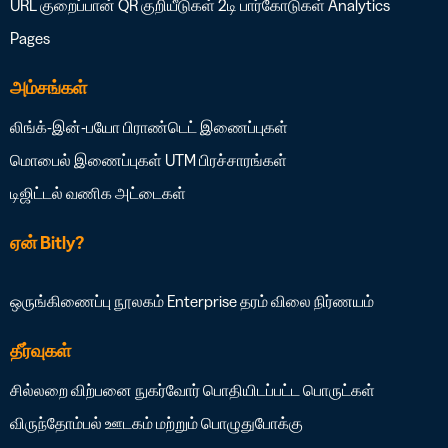
URL குறைப்பான்
QR குறியீடுகள்
2டி பார்கோடுகள்
Analytics
Pages
அம்சங்கள்
லிங்க்-இன்-பயோ
பிராண்டெட் இணைப்புகள்
மொபைல் இணைப்புகள்
UTM பிரச்சாரங்கள்
டிஜிட்டல் வணிக அட்டைகள்
ஏன் Bitly?
ஒருங்கிணைப்பு நூலகம்
Enterprise தரம்
விலை நிர்ணயம்
தீர்வுகள்
சில்லறை விற்பனை
நுகர்வோர் பொதியிடப்பட்ட பொருட்கள்
விருந்தோம்பல்
ஊடகம் மற்றும் பொழுதுபோக்கு