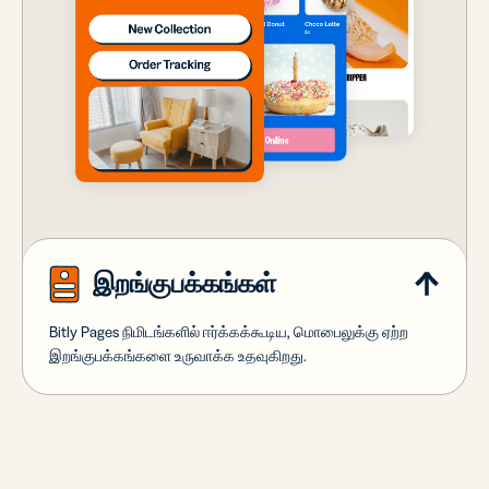
இறங்குபக்கங்கள்
Bitly Pages நிமிடங்களில் ஈர்க்கக்கூடிய, மொபைலுக்கு ஏற்ற
இறங்குபக்கங்களை உருவாக்க உதவுகிறது.