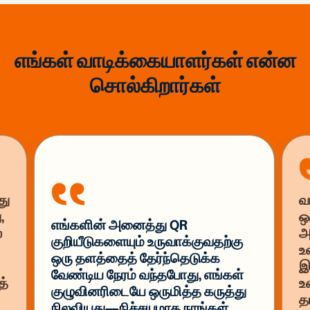
எங்கள் வாடிக்கையாளர்கள் என்ன
சொல்கிறார்கள்
து
வ
,
ஒ
எங்களின் அனைத்து QR
்
அ
குறியீடுகளையும் உருவாக்குவதற்கு
உ
ஒரு தளத்தைத் தேர்ந்தெடுக்க
இ
வேண்டிய நேரம் வந்தபோது, எங்கள்
த்
உ
குழுவினரிடையே ஒருமித்த கருத்து
த
நிலவியது—நிச்சயமாக நாங்கள்