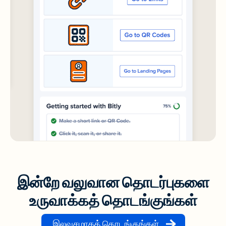
இன்றே வலுவான தொடர்புகளை
உருவாக்கத் தொடங்குங்கள்
இலவசமாகத் தொடங்குங்கள்