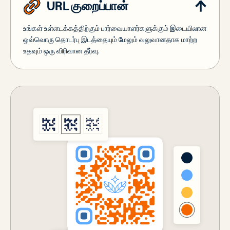
URL குறைப்பான்
உங்கள் உள்ளடக்கத்திற்கும் பார்வையாளர்களுக்கும் இடையிலான
ஒவ்வொரு தொடர்பு இடத்தையும் மேலும் வலுவானதாக மாற்ற
உதவும் ஒரு விரிவான தீர்வு.