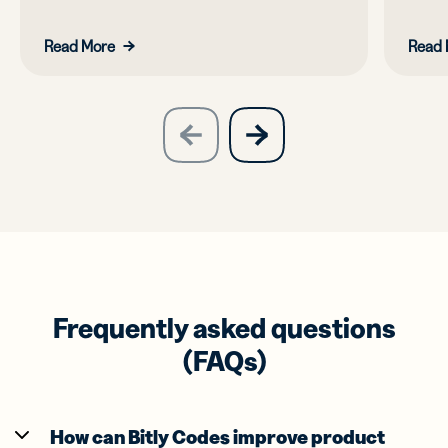
Read More
Read 
slide
next
previous
slide
Frequently asked questions
(FAQs)
How can Bitly Codes improve product