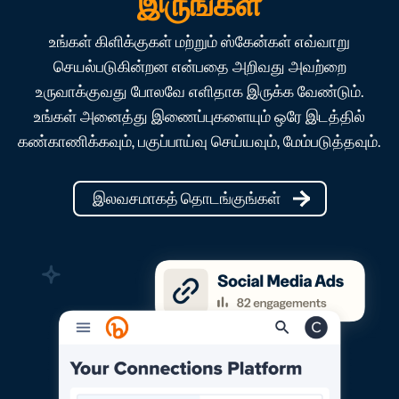
இருங்கள்
உங்கள் கிளிக்குகள் மற்றும் ஸ்கேன்கள் எவ்வாறு
செயல்படுகின்றன என்பதை அறிவது அவற்றை
உருவாக்குவது போலவே எளிதாக இருக்க வேண்டும்.
உங்கள் அனைத்து இணைப்புகளையும் ஒரே இடத்தில்
கண்காணிக்கவும், பகுப்பாய்வு செய்யவும், மேம்படுத்தவும்.
இலவசமாகத் தொடங்குங்கள்