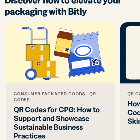
Discover how to elevate your
packaging with Bitly
CONSUMER PACKAGED GOODS, QR
QR C
CODES
How
QR Codes for CPG: How to
Cod
Support and Showcase
Ski
Sustainable Business
Practices