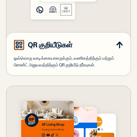
QR குறியீடுகள்
ஒவ்வொரு வாடிக்கையாளருக்கும், வணிகத்திற்கும் மற்றும்
பிராண்ட் அனுபவத்திற்கும் QR குறியீடு தீர்வுகள்.