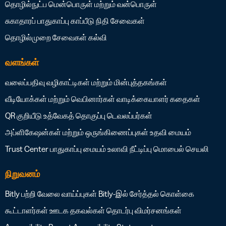
தொழில்நுட்ப மென்பொருள் மற்றும் வன்பொருள்
சுகாதாரப் பாதுகாப்பு
காப்பீடு
நிதி சேவைகள்
தொழில்முறை சேவைகள்
கல்வி
வளங்கள்
வலைப்பதிவு
வழிகாட்டிகள் மற்றும் மின்புத்தகங்கள்
வீடியோக்கள் மற்றும் வெபினார்கள்
வாடிக்கையாளர் கதைகள்
QR குறியீடு உத்வேகத் தொகுப்பு
டெவலப்பர்கள்
அப்ளிகேஷன்கள் மற்றும் ஒருங்கிணைப்புகள்
உதவி மையம்
Trust Center
பாதுகாப்பு மையம்
உலாவி நீட்டிப்பு
மொபைல் செயலி
நிறுவனம்
Bitly பற்றி
வேலை வாய்ப்புகள்
Bitly-இல் சேர்த்தல் கொள்கை
கூட்டாளர்கள்
ஊடக தகவல்கள்
தொடர்பு
விமர்சனங்கள்