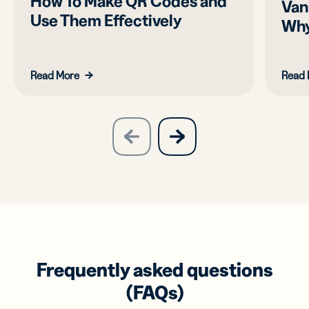
How To Make QR Codes and
Van
Use Them Effectively
Why
Read More
Read 
slide
next
previous
slide
Frequently asked questions
(FAQs)