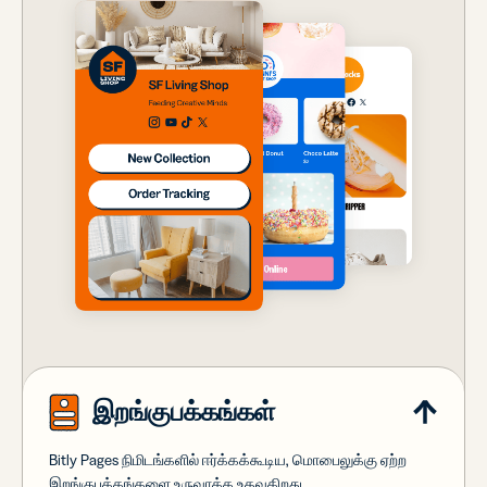
இறங்குபக்கங்கள்
Bitly Pages நிமிடங்களில் ஈர்க்கக்கூடிய, மொபைலுக்கு ஏற்ற
இறங்குபக்கங்களை உருவாக்க உதவுகிறது.