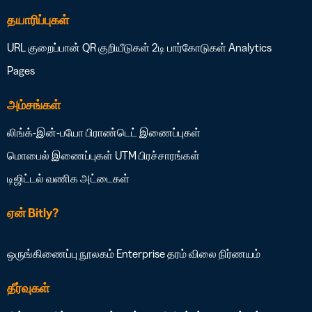
தயாரிப்புகள்
URL குறைப்பான்
QR குறியீடுகள்
2டி பார்கோடுகள்
Analytics
Pages
அம்சங்கள்
லிங்க்-இன்-பயோ
பிராண்டெட் இணைப்புகள்
மொபைல் இணைப்புகள்
UTM பிரச்சாரங்கள்
டிஜிட்டல் வணிக அட்டைகள்
ஏன் Bitly?
ஒருங்கிணைப்பு நூலகம்
Enterprise தரம்
விலை நிர்ணயம்
தீர்வுகள்