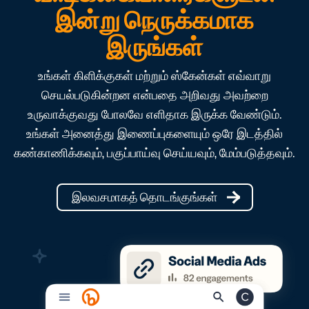
இன்று நெருக்கமாக
இருங்கள்
உங்கள் கிளிக்குகள் மற்றும் ஸ்கேன்கள் எவ்வாறு
செயல்படுகின்றன என்பதை அறிவது அவற்றை
உருவாக்குவது போலவே எளிதாக இருக்க வேண்டும்.
உங்கள் அனைத்து இணைப்புகளையும் ஒரே இடத்தில்
கண்காணிக்கவும், பகுப்பாய்வு செய்யவும், மேம்படுத்தவும்.
இலவசமாகத் தொடங்குங்கள்