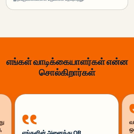
எங்கள் வாடிக்கையாளர்கள் என்ன
சொல்கிறார்கள்
து
வ
,
ஒ
எங்களின் அனைத்து QR