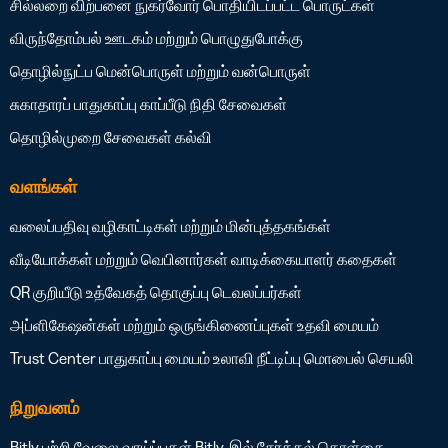
சில்லறை விற்பனை
நுகர்வோர் பொதியிடப்பட்ட பொருட்கள்
விருந்தோம்பல்
ஊடகம் மற்றும் பொழுதுபோக்கு
தொழில்நுட்ப மென்பொருள் மற்றும் வன்பொருள்
சுகாதாரப் பாதுகாப்பு
காப்பீடு
நிதி சேவைகள்
தொழில்முறை சேவைகள்
கல்வி
வளங்கள்
வலைப்பதிவு
வழிகாட்டிகள் மற்றும் மின்புத்தகங்கள்
வீடியோக்கள் மற்றும் வெபினார்கள்
வாடிக்கையாளர் கதைகள்
QR குறியீடு உத்வேகத் தொகுப்பு
டெவலப்பர்கள்
அப்ளிகேஷன்கள் மற்றும் ஒருங்கிணைப்புகள்
உதவி மையம்
Trust Center
பாதுகாப்பு மையம்
உலாவி நீட்டிப்பு
மொபைல் செயலி
நிறுவனம்
Bitly பற்றி
வேலை வாய்ப்புகள்
Bitly-இல் சேர்த்தல் கொள்கை