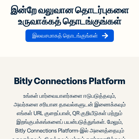
இன்றே வலுவான தொடர்புகளை
உருவாக்கத் தொடங்குங்கள்
இலவசமாகத் தொடங்குங்கள்
Bitly Connections Platform
உங்கள் பார்வையாளர்களை ஈடுபடுத்தவும்,
அவர்களை சரியான தகவல்களுடன் இணைக்கவும்
எங்கள் URL குறைப்பான், QR குறியீடுகள் மற்றும்
இறங்குபக்கங்களைப் பயன்படுத்துங்கள். மேலும்,
Bitly Connections Platform-இல் அனைத்தையும்