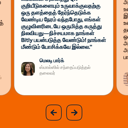
்
அ
குறியீடுகளையும் உருவாக்குவதற்கு
உ
ஒரு தளத்தைத் தேர்ந்தெடுக்க
இ
வேண்டிய நேரம் வந்தபோது, எங்கள்
த்
உ
குழுவினரிடையே ஒருமித்த கருத்து
த
நிலவியது—நிச்சயமாக நாங்கள்
ஒ
Bitly பயன்படுத்த வேண்டும்! நாங்கள்
அ
மீண்டும் யோசிக்கவே இல்லை.”
அ
ப
மெலடி பார்க்
ஸ்மால்ஸில் சந்தைப்படுத்தல்
தலைவர்
்
slide
next
previous
slide