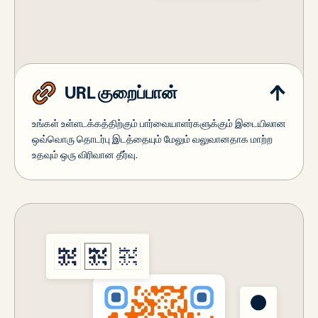
URL குறைப்பான்
உங்கள் உள்ளடக்கத்திற்கும் பார்வையாளர்களுக்கும் இடையிலான
ஒவ்வொரு தொடர்பு இடத்தையும் மேலும் வலுவானதாக மாற்ற
உதவும் ஒரு விரிவான தீர்வு.