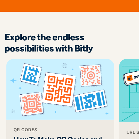
Explore the endless
possibilities with Bitly
QR CODES
URL 