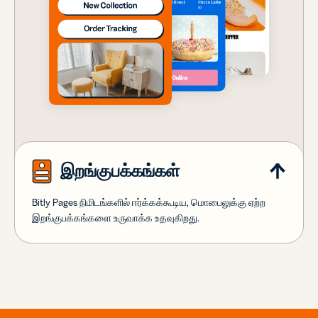
இறங்குபக்கங்கள்
Bitly Pages நிமிடங்களில் ஈர்க்கக்கூடிய, மொபைலுக்கு ஏற்ற
இறங்குபக்கங்களை உருவாக்க உதவுகிறது.