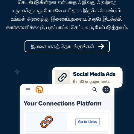
செயல்படுகின்றன என்பதை அறிவது அவற்றை
உருவாக்குவது போலவே எளிதாக இருக்க வேண்டும்.
உங்கள் அனைத்து இணைப்புகளையும் ஒரே இடத்தில்
கண்காணிக்கவும், பகுப்பாய்வு செய்யவும், மேம்படுத்தவும்.
இலவசமாகத் தொடங்குங்கள்