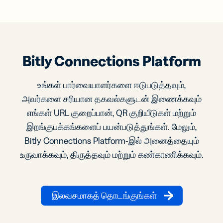
Bitly Connections Platform
உங்கள் பார்வையாளர்களை ஈடுபடுத்தவும்,
அவர்களை சரியான தகவல்களுடன் இணைக்கவும்
எங்கள் URL குறைப்பான், QR குறியீடுகள் மற்றும்
இறங்குபக்கங்களைப் பயன்படுத்துங்கள். மேலும்,
Bitly Connections Platform-இல் அனைத்தையும்
உருவாக்கவும், திருத்தவும் மற்றும் கண்காணிக்கவும்.
இலவசமாகத் தொடங்குங்கள்