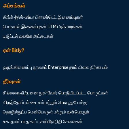
அம்சங்கள்
லிங்க்-இன்-பயோ
பிராண்டெட் இணைப்புகள்
மொபைல் இணைப்புகள்
UTM பிரச்சாரங்கள்
டிஜிட்டல் வணிக அட்டைகள்
ஏன் Bitly?
ஒருங்கிணைப்பு நூலகம்
Enterprise தரம்
விலை நிர்ணயம்
தீர்வுகள்
சில்லறை விற்பனை
நுகர்வோர் பொதியிடப்பட்ட பொருட்கள்
விருந்தோம்பல்
ஊடகம் மற்றும் பொழுதுபோக்கு
தொழில்நுட்ப மென்பொருள் மற்றும் வன்பொருள்
சுகாதாரப் பாதுகாப்பு
காப்பீடு
நிதி சேவைகள்