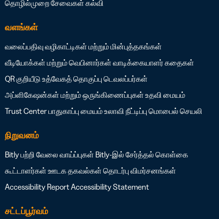
தொழில்முறை சேவைகள்
கல்வி
வளங்கள்
வலைப்பதிவு
வழிகாட்டிகள் மற்றும் மின்புத்தகங்கள்
வீடியோக்கள் மற்றும் வெபினார்கள்
வாடிக்கையாளர் கதைகள்
QR குறியீடு உத்வேகத் தொகுப்பு
டெவலப்பர்கள்
அப்ளிகேஷன்கள் மற்றும் ஒருங்கிணைப்புகள்
உதவி மையம்
Trust Center
பாதுகாப்பு மையம்
உலாவி நீட்டிப்பு
மொபைல் செயலி
நிறுவனம்
Bitly பற்றி
வேலை வாய்ப்புகள்
Bitly-இல் சேர்த்தல் கொள்கை
கூட்டாளர்கள்
ஊடக தகவல்கள்
தொடர்பு
விமர்சனங்கள்
Accessibility Report
Accessibility Statement
சட்டப்பூர்வம்