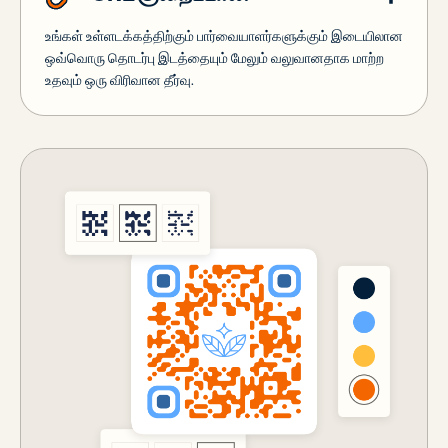
உங்கள் உள்ளடக்கத்திற்கும் பார்வையாளர்களுக்கும் இடையிலான
ஒவ்வொரு தொடர்பு இடத்தையும் மேலும் வலுவானதாக மாற்ற
உதவும் ஒரு விரிவான தீர்வு.