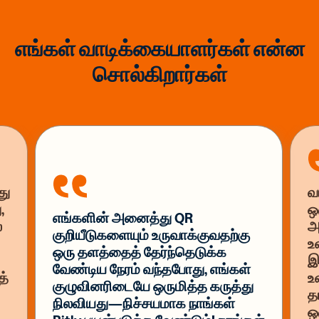
எங்கள் வாடிக்கையாளர்கள் என்ன
சொல்கிறார்கள்
து
வ
,
ஒ
எங்களின் அனைத்து QR
்
அ
குறியீடுகளையும் உருவாக்குவதற்கு
உ
ஒரு தளத்தைத் தேர்ந்தெடுக்க
இ
வேண்டிய நேரம் வந்தபோது, எங்கள்
த்
உ
குழுவினரிடையே ஒருமித்த கருத்து
த
நிலவியது—நிச்சயமாக நாங்கள்
ஒ