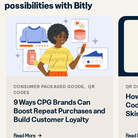
possibilities with Bitly
QR C
CONSUMER PACKAGED GOODS, QR
CODES
How
9 Ways CPG Brands Can
Cod
Boost Repeat Purchases and
Ski
Build Customer Loyalty
Read More
Read 