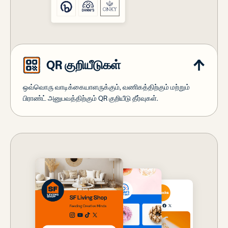
QR குறியீடுகள்
ஒவ்வொரு வாடிக்கையாளருக்கும், வணிகத்திற்கும் மற்றும்
பிராண்ட் அனுபவத்திற்கும் QR குறியீடு தீர்வுகள்.