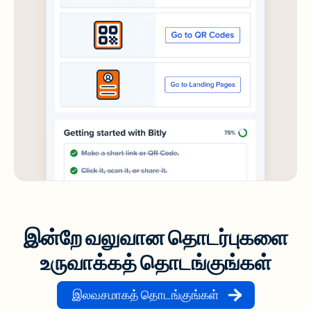
இன்றே வலுவான தொடர்புகளை
உருவாக்கத் தொடங்குங்கள்
இலவசமாகத் தொடங்குங்கள்