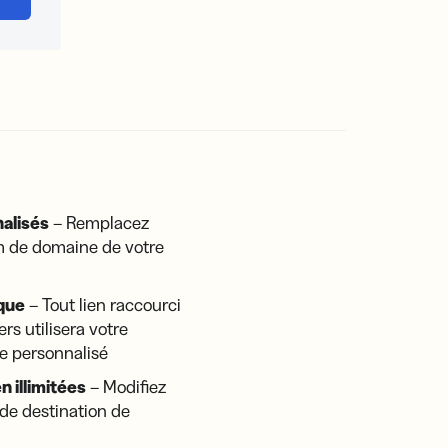
alisés
– Remplacez
om de domaine de votre
que
– Tout lien raccourci
ers utilisera votre
 personnalisé
n illimitées
– Modifiez
 de destination de