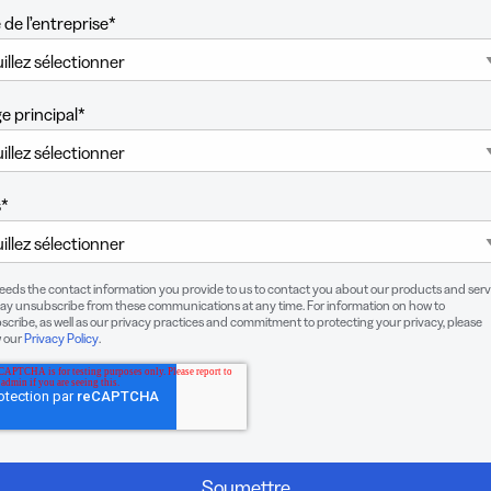
UTM
e de l’entreprise
*
tes de
Codes-barres
te
2D
ériques
Ajoutez à vos
eloppez
codes QR un
e principal
*
réseaux
Lien numérique
 les
GS1 conçu
es de
spécifiquement
es
pour les
s
*
ériques
emballages
needs the contact information you provide to us to contact you about our products and serv
ay unsubscribe from these communications at any time. For information on how to
cribe, as well as our privacy practices and commitment to protecting your privacy, please
w our
Privacy Policy
.