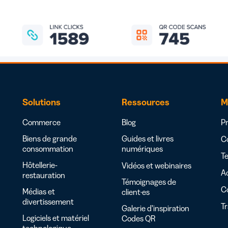
Solutions
Ressources
M
Commerce
Blog
Pr
Biens de grande
Guides et livres
Co
consommation
numériques
Te
Hôtellerie-
Vidéos et webinaires
Ac
restauration
Témoignages de
C
Médias et
client·es
divertissement
T
Galerie d’inspiration
Logiciels et matériel
Codes QR
technologique