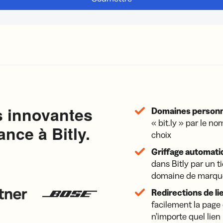
s innovantes
Domaines personn
« bit.ly » par le n
nce à Bitly.
choix
Griffage automati
dans Bitly par un ti
domaine de marque
Redirections de lie
facilement la page
n’importe quel lien