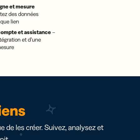
gne et mesure
tez des données
que lien
compte et assistance
–
tégration et d’une
mesure
iens
ue de les créer. Suivez, analysez et
it.