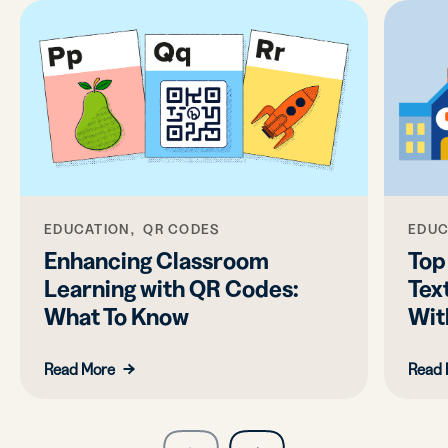
EDUCATION, QR CODES
EDUC
Enhancing Classroom
Top
Learning with QR Codes:
Tex
What To Know
Wit
Read More
Read 
slide
next