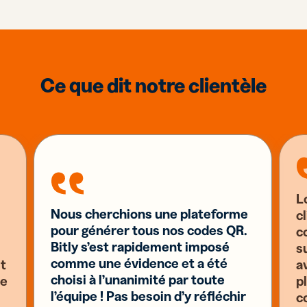
Ce que dit notre clientèle
L
Nous cherchions une plateforme
c
pour générer tous nos codes QR.
c
Bitly s’est rapidement imposé
s
comme une évidence et a été
st
a
choisi à l’unanimité par toute
se
pl
l’équipe ! Pas besoin d’y réfléchir
c