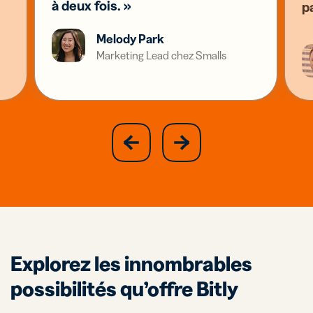
à deux fois. »
p
Melody Park
Marketing Lead chez Smalls
slide
next
previous
slide
Explorez les innombrables
possibilités qu’offre Bitly