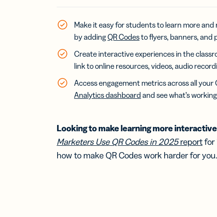
Make it easy for students to learn more and
डिज
बिजने
by adding
QR Codes
to flyers
, banners, and
वर्च
Create interactive experiences in the class
कार्ड
अपना
link to online resources, videos, audio recor
बढ़ाएं
Access engagement metrics across all your
Analytics dashboard
and see what’s working 
Bitl
एकी
अपने
Assis
Looking to make learning more interactiv
लिंक 
Marketers Use QR Codes in 2025
report
for
लाएं
how to make QR Codes work harder for you