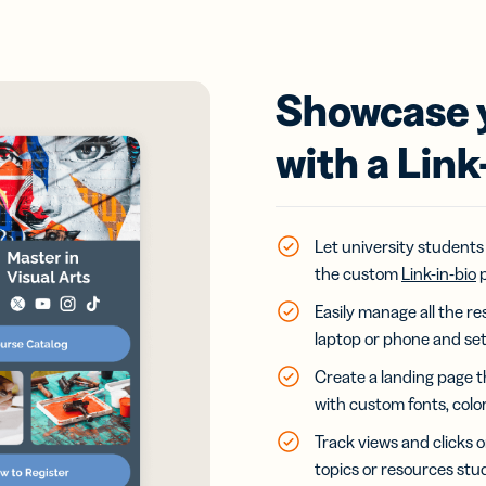
Showcase y
with a Link
Let university student
the custom
Link-in-bio
p
Easily manage all the 
laptop or phone and set 
Create a landing page t
with custom fonts, colo
Track views and clicks o
topics or resources stu