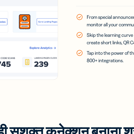
From special announce
monitor all your commu
Skip the learning curve
create short links, QR 
Tap into the power of th
800+ integrations.
 सशक्त कनेक्शन बनाना शुर