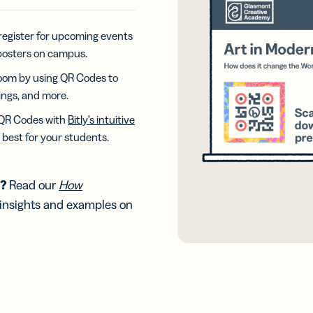
कोड ट्रैक करें
 register for upcoming events
िटल
Bitly Assist
स कार्ड
AI-संचालित
 posters on campus.
ुअल बिजनेस
लिंक और
room by using QR Codes to
 के साथ
क्यूआर कोड
 नेटवर्क
निर्माण और
dings, and more.
विश्लेषण
 QR Codes with
Bitly’s intuitive
best for your students.
y LLM
Bitly MCP
करण
Model
 AI
Context
tant में
Protocol के
e?
Read our
How
मैनेजमेंट
साथ AI एजेंटों
 insights and examples on
से कनेक्ट करें
.