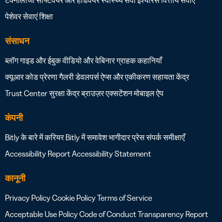
टेक्नोलॉजी सॉफ्टवेयर और हार्डवेयर
स्वास्थ्य सेवा
इंश्योरेंस
वित्तीय सेवाएं
पेशेवर सेवाएं
शिक्षा
संसाधन
ब्लॉग
गाइड और ईबुक
वीडियो और वेबिनार
ग्राहक कहानियाँ
क्यूआर कोड प्रेरणा गैलरी
डेवलपर्स
ऐप्स और एकीकरण
सहायता केंद्र
Trust Center
सुरक्षा केंद्र
ब्राउज़र एक्सटेंशन
मोबाइल ऐप
कंपनी
Bitly के बारे में
करियर
Bitly में समावेश
भागीदार
प्रेस
संपर्क
समीक्षाएँ
Accessibility Report
Accessibility Statement
कानूनी
Privacy Policy
Cookie Policy
Terms of Service
Acceptable Use Policy
Code of Conduct
Transparency Report