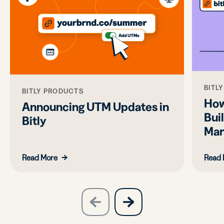
BITL
BITLY PRODUCTS
How
Announcing UTM Updates in
Bui
Bitly
Mar
Read More
Read 
slide
next
previous
slide