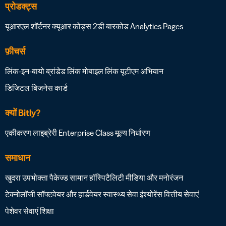
प्रोडक्ट्स
यूआरएल शॉर्टनर
क्यूआर कोड्स
2डी बारकोड
Analytics
Pages
फ़ीचर्स
लिंक-इन-बायो
ब्रांडेड लिंक
मोबाइल लिंक
यूटीएम अभियान
डिजिटल बिजनेस कार्ड
क्यों Bitly?
एकीकरण लाइब्रेरी
Enterprise Class
मूल्य निर्धारण
समाधान
खुदरा
उपभोक्ता पैकेज्ड सामान
हॉस्पिटैलिटी
मीडिया और मनोरंजन
टेक्नोलॉजी सॉफ्टवेयर और हार्डवेयर
स्वास्थ्य सेवा
इंश्योरेंस
वित्तीय सेवाएं
पेशेवर सेवाएं
शिक्षा