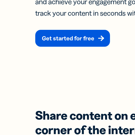
and achieve your engagement goal
आगे रहें
track your content in seconds wit
डेवलपर्स
एआई संसाधन
Pag
मोबा
उत्तर पाएं
मार्केटिंग
अनुक
सहायता केंद्र
कोड ल
सहायता केंद्र
Get started for free
ग्राहक सेवा
Trust Cent
Trust Cent
फ़ीचर्स
लिंक
सोशल
प्रो
लिए 
सामग
क्यूर
करें
Share content on 
मोबा
एसएम
corner of the inte
के लि
लिंक