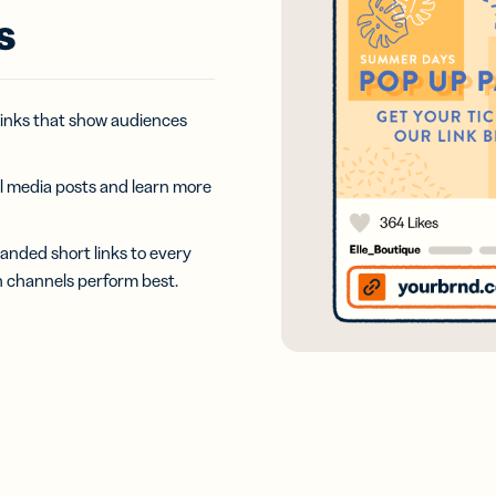
कोड ट्रैक करें
s
िटल
Bitly Assist
स कार्ड
AI-संचालित
ुअल बिजनेस
लिंक और
 links that show audiences
 के साथ
क्यूआर कोड
 नेटवर्क
निर्माण और
विश्लेषण
l media posts and learn more
y LLM
Bitly MCP
करण
Model
anded short links to every
 AI
Context
h channels perform best.
tant में
Protocol के
मैनेजमेंट
साथ AI एजेंटों
से कनेक्ट करें