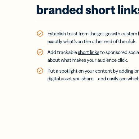
branded short link
डिज
बिजने
वर्च
Establish trust from the get-go with custom
कार्ड
अपना
exactly what’s on the other end of the click.
बढ़ाएं
Add trackable
short links
to sponsored socia
about what makes your audience click.
Bitl
एकी
Put a spotlight on your content by adding br
अपने
digital asset you share—and easily see whic
Assis
लिंक 
लाएं