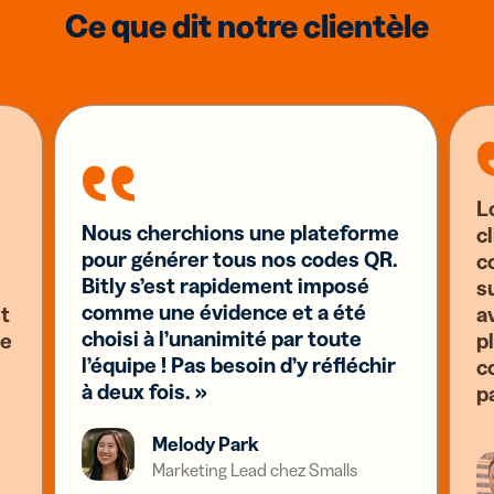
Ce que dit notre clientèle
L
Nous cherchions une plateforme
c
pour générer tous nos codes QR.
c
Bitly s’est rapidement imposé
s
comme une évidence et a été
st
a
choisi à l’unanimité par toute
se
pl
l’équipe ! Pas besoin d’y réfléchir
c
à deux fois. »
p
Melody Park
Marketing Lead chez Smalls