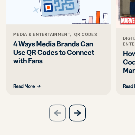
MEDIA & ENTERTAINMENT, QR CODES
DIGI
4 Ways Media Brands Can
ENTE
Use QR Codes to Connect
How
with Fans
Cod
Mar
Read More
Read 
slide
next
previous
slide