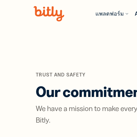
Skip Navigation
แพลตฟอร์ม
ผลิตภัณฑ์
ฟีเจอร์ AI
ตามอุตสา
เรียนรู้เพิ่ม
การค้าปลีก
บล็อก
URL
Bitl
Sho
รับข้อมูลแ
สร้
ปรับ
ล่าสุด เคล็
วิเค
ปัน
TRUST AND SAFETY
แนวทางปฏิบัต
ลิงก
อุตสาหกร
ติดต
บริการ
ที่สุด
Code
Our commitment
เทคโนโลยี
คู่มือ & eB
Bit
ซอฟต์แวร์ 
เจาะลึกทรั
เชื่
ฮาร์ดแวร์
We have a mission to make every 
เชิงลึกและข
ตัว
Anal
ลึกจากผู้เช
ด้วย
ประกันภัย
สถา
Bitly.
Con
ในก
Prot
วิดีโอ & สั
บริการมืออ
ติด
ออนไลน์
วิเค