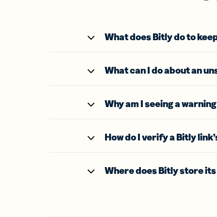
What does Bitly do to kee
What can I do about an uns
Why am I seeing a warning 
How do I verify a Bitly link
Where does Bitly store it