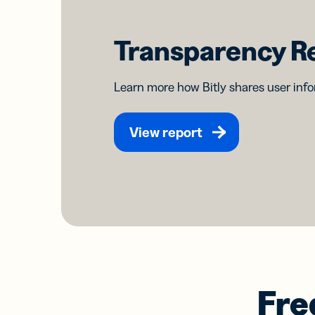
Transparency R
Learn more how Bitly shares user inf
View report
Fre