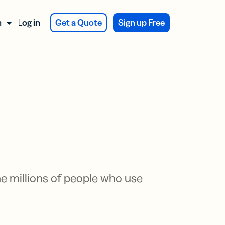
Log in
Get a Quote
Sign up Free
ทย
นการ
ม่
ใช้งาน
ม่
ยืนยันการ
ื้อ
สำรวจ
ฑ์ BITLY
ฑ์ BITLY
ข้อเสนอ
y Integration
ะ
 Bitly
 Bitly
t และ
t และ
e millions of people who use
จุภัณฑ์
y
y
ts:
ts:
รโฆษณา
เชิงลึก
เชิงลึก
va Integration
พิมพ์
จนขึ้น
จนขึ้น