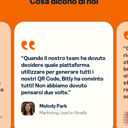
Cosa dicono di noi
“G
r
“Quando il nostro team ha dovuto
s
decidere quale piattaforma
b
utilizzare per generare tutti i
v
nostri QR Code, Bitly ha convinto
a
e
tutti! Non abbiamo dovuto
za
ra
pensarci due volte.”
s
Melody Park
Marketing Lead in Smalls
ie