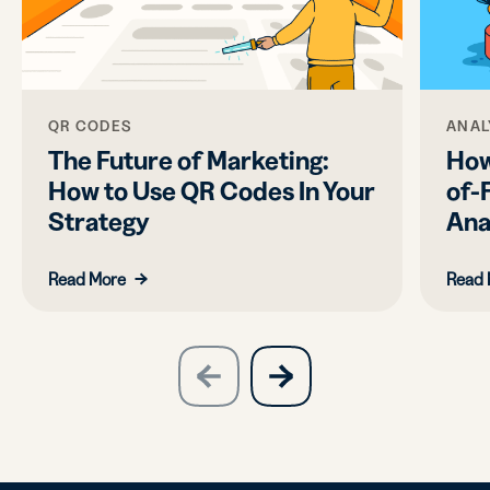
QR CODES
ANAL
The Future of Marketing:
How
How to Use QR Codes In Your
of-
Strategy
Ana
Read More
Read 
slide
next
previous
slide