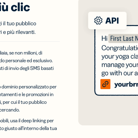
ù clic
ietti da
Codici a
a digitali
barre 2D
gi il tuo pubblico
rescere il
Aggiungi un
network
GS1 Digital
 e più rilevanti.
 biglietti
Link ai QR
isita
Code
ali
destinati alle
aia, se non milioni, di
confezioni
odo personale ed esclusivo.
ti di invio degli SMS basati
uo dominio personalizzato per
untamenti e le promozioni in
i, per cui il tuo pubblico
 cercando.
obili, usa il deep linking per
to giusto all’interno della tua