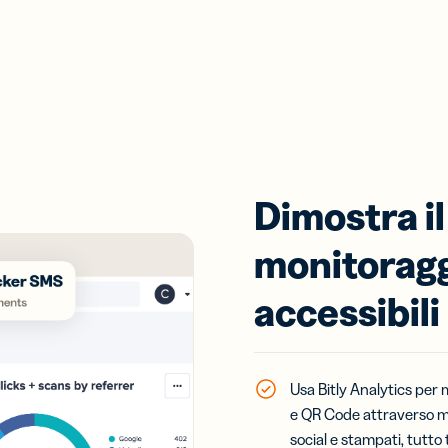
Dimostra il
monitoragg
accessibili
Usa Bitly Analytics per 
e QR Code attraverso me
social e stampati, tutto