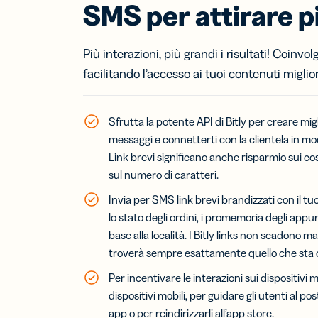
SMS per attirare pi
Bigl
visit
Più interazioni, più grandi i risultati! Coinvol
Fai c
tuo 
facilitando l’accesso ai tuoi contenuti migliori
con i
da v
digit
Sfrutta la potente API di Bitly per creare migli
messaggi e connetterti con la clientela in m
Link brevi significano anche risparmio sui cos
sul numero di caratteri.
Invia per SMS link brevi brandizzati con il t
lo stato degli ordini, i promemoria degli app
base alla località. I Bitly links non scadono ma
troverà sempre esattamente quello che sta
Per incentivare le interazioni sui dispositivi m
dispositivi mobili, per guidare gli utenti al pos
app o per reindirizzarli all’app store.