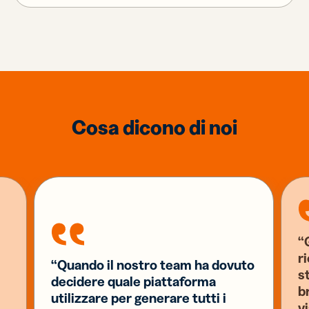
Cosa dicono di noi
“G
r
“Quando il nostro team ha dovuto
s
decidere quale piattaforma
b
utilizzare per generare tutti i
v