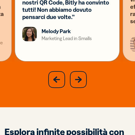
nostri QR Code, Bitly ha convinto
a
e
tutti! Non abbiamo dovuto
za
ra
pensarci due volte.”
s
Melody Park
Marketing Lead in Smalls
ie
slide
next
previous
slide
Esplora infinite possibilità con