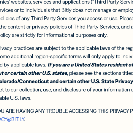
ies’ websites, services and applications (“Third Party Servi
i con
integrazio
izzare le
per i
chiari
chiari
ercato e
Pubb
vices or to individuals that Bitly does not manage or empl
formance
dispositivi
A
e
digi
decisi
decisi
PER BUSINESS
mobili senza
policies of any Third Party Services you access or use. Plea
veloci
veloci
codice
SCOPRI D
 the content or privacy policies of Third Party Services, and 
istenza
Sviluppatori
Con
i
Piccole imprese
Scopri D
Scopri D
Policy are strictly for informational purposes only.
dei
API e
 RISPOSTE
tezione
Marketplace
LITÀ
document
Medie imprese
integrazioni
rivacy practices are subject to the applicable laws of the re
Centro
istenza
Sviluppatori
protezion
ome additional region-specific terms will only apply to indiv
 in bio
Link
clienti
Enterprise
brandizzati
isci e
ed by applicable laws.
If you are a United States resident of 
tezione
Marketplace
Personalizza i
tora link
integrazioni
link con l’URL
 or certain other U.S. states
, please see the sections title
ntenuti
del tuo brand
 profili
olorado/Connecticut and certain other U.S. State Privacy
al
t to our collection, use, and disclosure of your information 
ble U.S. laws.
 per
Campagne
ositivi
UTM
li
Traccia link e
OU ARE HAVING ANY TROUBLE ACCESSING THIS PRIVACY P
 brevi
QR Code con
ACY@BIT.LY
.
i parametri
saggi
UTM
S