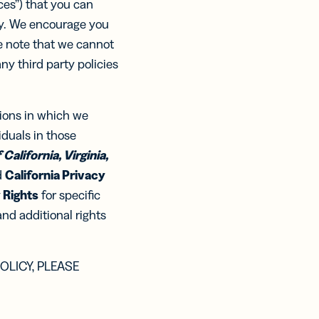
ces”) that you can
ni
 e
 e
licità
oy. We encourage you
tale
oni più
oni più
se note that we cannot
I PIÙ
any third party policies
divisione
i Più
i Più
 contenuti
azione
gions in which we
e
iduals in those
California, Virginia,
d
California Privacy
 Rights
for specific
and additional rights
OLICY, PLEASE