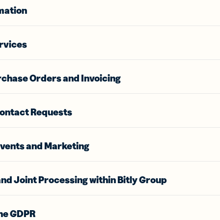
mation
ietti da
Codici a
a digitali
barre 2D
rescere il
Aggiungi un
rvices
network
GS1 Digital
 biglietti
Link ai QR
isita
Code
rchase Orders and Invoicing
ali
destinati alle
confezioni
ontact Requests
Events and Marketing
nd Joint Processing within Bitly Group
the GDPR