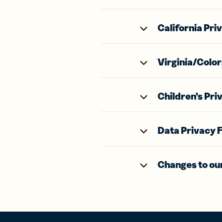
California Pri
Virginia/Color
Children’s Pri
Data Privacy 
Changes to our