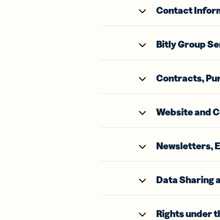
Contact Infor
Bigl
visit
Fai c
Bitly Group Se
tuo 
con i
da v
Contracts, Pu
digit
Website and C
Newsletters, 
Data Sharing a
Rights under 