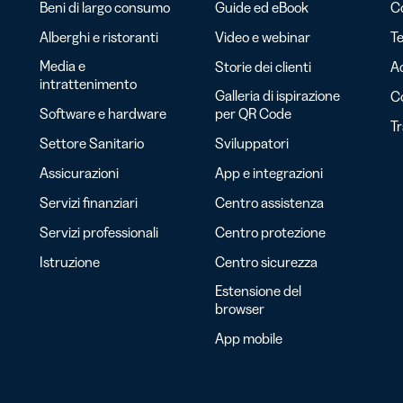
Beni di largo consumo
Guide ed eBook
Co
Alberghi e ristoranti
Video e webinar
Te
Media e
Storie dei clienti
Ac
intrattenimento
Galleria di ispirazione
C
Software e hardware
per QR Code
T
Settore Sanitario
Sviluppatori
Assicurazioni
App e integrazioni
Servizi finanziari
Centro assistenza
Servizi professionali
Centro protezione
Istruzione
Centro sicurezza
Estensione del
browser
App mobile