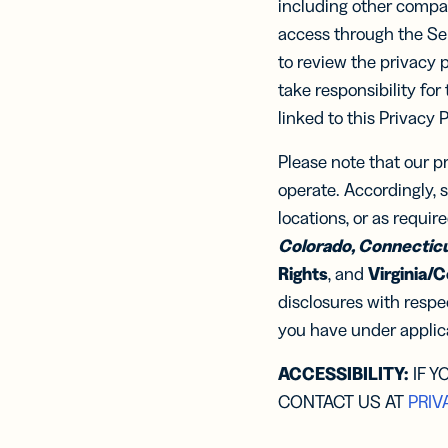
including other compan
passo avant
anal
analisi di m
access through the Ser
per
RISORSE I
competenz
PER TEAM
to review the privacy 
pratiche
take responsibility for
Centro ass
Sviluppator
linked to this Privacy 
TROVA LE
Centro pro
FUNZIONA
Marketing
Please note that our p
Centro ass
operate. Accordingly, s
Link
Assistenza 
Gest
locations, or as requir
Centro pro
moni
Colorado, Connecticut
e co
per i
Rights
, and
Virginia/C
soci
disclosures with respec
you have under applica
Link
disp
mobi
ACCESSIBILITY:
IF Y
Link
CONTACT US AT
PRIV
per i
mes
SM