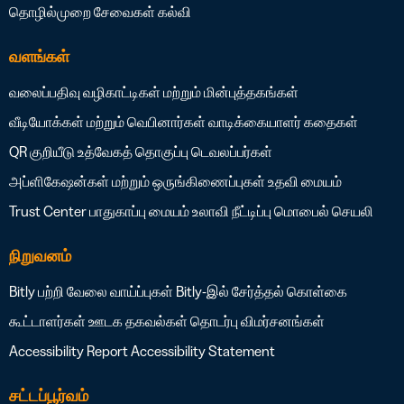
தொழில்முறை சேவைகள்
கல்வி
வளங்கள்
வலைப்பதிவு
வழிகாட்டிகள் மற்றும் மின்புத்தகங்கள்
வீடியோக்கள் மற்றும் வெபினார்கள்
வாடிக்கையாளர் கதைகள்
QR குறியீடு உத்வேகத் தொகுப்பு
டெவலப்பர்கள்
அப்ளிகேஷன்கள் மற்றும் ஒருங்கிணைப்புகள்
உதவி மையம்
Trust Center
பாதுகாப்பு மையம்
உலாவி நீட்டிப்பு
மொபைல் செயலி
நிறுவனம்
Bitly பற்றி
வேலை வாய்ப்புகள்
Bitly-இல் சேர்த்தல் கொள்கை
கூட்டாளர்கள்
ஊடக தகவல்கள்
தொடர்பு
விமர்சனங்கள்
Accessibility Report
Accessibility Statement
சட்டப்பூர்வம்