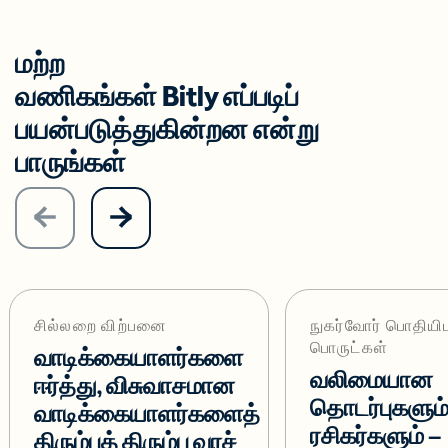
மற்ற
வணிகங்கள் Bitly எப்படிப்
பயன்படுத்துகின்றன என்று
பாருங்கள்
சில்லறை விற்பனை
நுகர்வோர் பொதியிட
பொருட்கள்
வாடிக்கையாளர்களை
வலிமையான
ஈர்த்து, விசுவாசமான
தொடர்புகளும்
வாடிக்கையாளர்களைத்
ரசிகர்களும் –
திரும்பத் திரும்ப வரச்