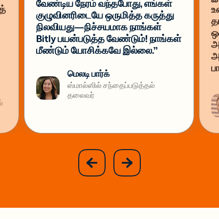
வேண்டிய நேரம் வந்தபோது, எங்கள்
த்
உ
குழுவினரிடையே ஒருமித்த கருத்து
த
நிலவியது—நிச்சயமாக நாங்கள்
ஒ
Bitly பயன்படுத்த வேண்டும்! நாங்கள்
அ
மீண்டும் யோசிக்கவே இல்லை.”
அ
ப
மெலடி பார்க்
ஸ்மால்ஸில் சந்தைப்படுத்தல்
தலைவர்
்
slide
next
previous
slide