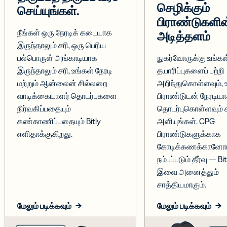
செழிக்கும்
செய்யுங்கள்.
பிராண்டுகளின
நீங்கள் ஒரு நேரடிக் கடையாக
அடித்தளம்
இருந்தாலும் சரி, ஒரு பெரிய
பல்பொருள் அங்காடியாக
நுகர்வோருக்கு உங்கள
இருந்தாலும் சரி, உங்கள் நேரடி
தயாரிப்புகளைப் பற்றி
மற்றும் ஆன்லைன் சில்லறை
அறிந்துகொள்ளவும், 
வாடிக்கையாளர் தொடர்புகளை
பிராண்டுடன் நேரடியா
நிர்வகிப்பதையும்
தொடர்புகொள்ளவும் ச
கண்காணிப்பதையும் Bitly
அளியுங்கள். CPG
எளிதாக்குகிறது.
பிராண்டுகளுக்காக
கோடிக்கணக்கானோர
நம்பப்படும் தீர்வு — Bi
இவை அனைத்தும்
சாத்தியமாகும்.
மேலும் படிக்கவும்
மேலும் படிக்கவும்