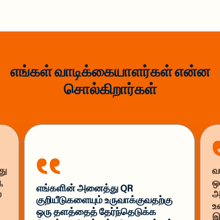
எங்கள் வாடிக்கையாளர்கள் என்ன
சொல்கிறார்கள்
து
வ
,
ஒ
எங்களின் அனைத்து QR
்
அ
குறியீடுகளையும் உருவாக்குவதற்கு
உ
ஒரு தளத்தைத் தேர்ந்தெடுக்க
இ