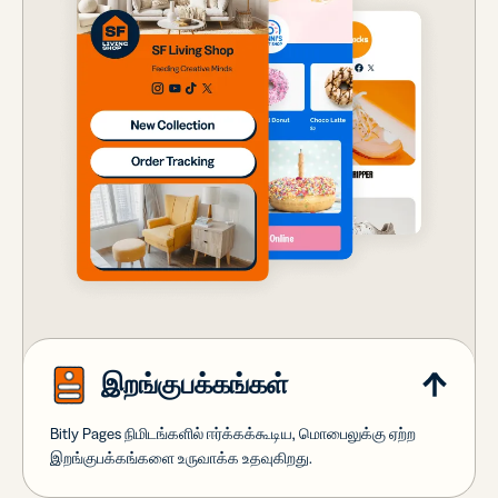
இறங்குபக்கங்கள்
Bitly Pages நிமிடங்களில் ஈர்க்கக்கூடிய, மொபைலுக்கு ஏற்ற
இறங்குபக்கங்களை உருவாக்க உதவுகிறது.